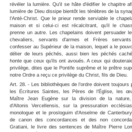
révéler la lumière. Qu'il se hâte d'édifier le chapitre a
lumière de Dieu dissipe bientôt les ténèbres de la syn
l'Anté-Christ. Que le prieur rende serviable le chapel
maison et si celui-ci est récalcitrant, qu'il le cha
prenne un autre. Les chapelains doivent persuader l
chevaliers, servants d'armes et Frères servan
confesser au Supérieur de la maison, lequel a le pouvo
délier de leurs péchés, aussi bien les péchés caché
honte que ceux qu'ils ont avoués. A ceux qui douterai
privilège, dites que le Pontife suprême et le prêtre sup
notre Ordre a reçu ce privilège du Christ, fils de Dieu.
Art. 28. - Les bibliothèques de l'ordre doivent toujours
les Écritures Saintes, les Pères de l'Église, les œ
Maître Jean Eugène sur la division de la nature, 
d'Altonis Vercellensis, sur la pressuration ecclésias
monologue et le prosloguim d'Anselme de Canterbury,
de canon des concordances et des non concord
Gratiani, le livre des sentences de Maître Pierre Lo