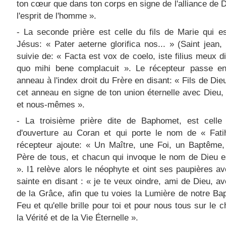
ton cœur que dans ton corps en signe de l'alliance de 
l'esprit de l'homme ».
- La seconde prière est celle du fils de Marie qui e
Jésus: « Pater aeterne glorifica nos... » (Saint jean, 
suivie de: « Facta est vox de coelo, iste filius meux di
quo mihi bene complacuit ». Le récepteur passe en
anneau à l'index droit du Frère en disant: « Fils de Die
cet anneau en signe de ton union éternelle avec Dieu, 
et nous-mêmes ».
- La troisième prière dite de Baphomet, est celle 
d'ouverture au Coran et qui porte le nom de « Fati
récepteur ajoute: « Un Maître, une Foi, un Baptême,
Père de tous, et chacun qui invoque le nom de Dieu 
». I1 relève alors le néophyte et oint ses paupières ave
sainte en disant : « je te veux oindre, ami de Dieu, ave
de la Grâce, afin que tu voies la Lumière de notre B
Feu et qu'elle brille pour toi et pour nous tous sur le 
la Vérité et de la Vie Éternelle ».