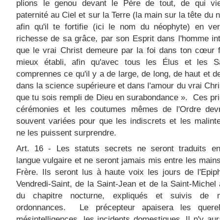
plions le genou devant le Père de tout, de qui vie
paternité au Ciel et sur la Terre (la main sur la tête du
afin qu'il te fortifie (ici le nom du néophyte) en ve
richesse de sa grâce, par son Esprit dans l'homme int
que le vrai Christ demeure par la foi dans ton cœur fo
mieux établi, afin qu'avec tous les Élus et les Sa
comprennes ce qu'il y a de large, de long, de haut et d
dans la science supérieure et dans l'amour du vrai Chris
que tu sois rempli de Dieu en surabondance ». Ces pri
cérémonies et les coutumes mêmes de l'Ordre devr
souvent variées pour que les indiscrets et les malint
ne les puissent surprendre.
Art. 16 - Les statuts secrets ne seront traduits e
langue vulgaire et ne seront jamais mis entre les main
Frère. Ils seront lus à haute voix les jours de l'Epip
Vendredi-Saint, de la Saint-Jean et de la Saint-Michel
du chapitre nocturne, expliqués et suivis de n
ordonnances. Le précepteur apaisera les querel
mésintelligences, les incidents domestiques. Il n'y au