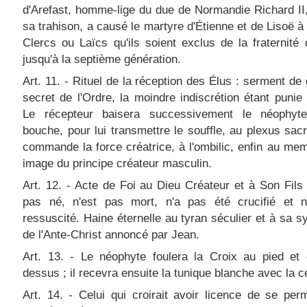
d'Arefast, homme-lige du due de Normandie Richard II,
sa trahison, a causé le martyre d'Étienne et de Lisoë à
Clercs ou Laïcs qu'ils soient exclus de la fraternité
jusqu'à la septième génération.
Art. 11. - Rituel de la réception des Élus : serment de 
secret de l'Ordre, la moindre indiscrétion étant punie
Le récepteur baisera successivement le néophyt
bouche, pour lui transmettre le souffle, au plexus sacr
commande la force créatrice, à l'ombilic, enfin au memb
image du principe créateur masculin.
Art. 12. - Acte de Foi au Dieu Créateur et à Son Fils 
pas né, n'est pas mort, n'a pas été crucifié et n
ressuscité. Haine éternelle au tyran séculier et à sa 
de l'Ante-Christ annoncé par Jean.
Art. 13. - Le néophyte foulera la Croix au pied et 
dessus ; il recevra ensuite la tunique blanche avec la c
Art. 14. - Celui qui croirait avoir licence de se per