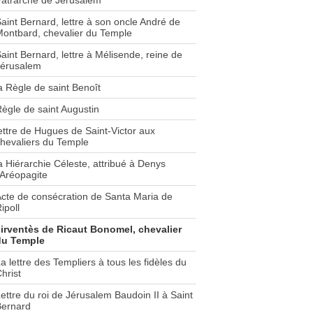
atrarche de Jérusalem
aint Bernard, lettre à son oncle André de
ontbard, chevalier du Temple
aint Bernard, lettre à Mélisende, reine de
Jérusalem
a Règle de saint Benoît
ègle de saint Augustin
ettre de Hugues de Saint-Victor aux
hevaliers du Temple
a Hiérarchie Céleste, attribué à Denys
'Aréopagite
cte de consécration de Santa Maria de
ipoll
sirventès de Ricaut Bonomel, chevalier
du Temple
a lettre des Templiers à tous les fidèles du
hrist
ettre du roi de Jérusalem Baudoin II à Saint
Bernard