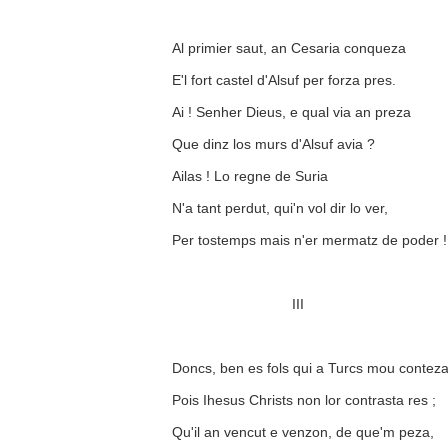
Al primier saut, an Cesaria conqueza
E'l fort castel d'Alsuf per forza pres.
Ai ! Senher Dieus, e qual via an preza
Que dinz los murs d'Alsuf avia ?
Ailas ! Lo regne de Suria
N'a tant perdut, qui'n vol dir lo ver,
Per tostemps mais n'er mermatz de poder !
III
Doncs, ben es fols qui a Turcs mou contez
Pois Ihesus Christs non lor contrasta res ;
Qu'il an vencut e venzon, de que'm peza,