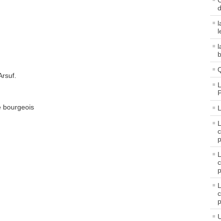
C
d
l
l
l
b
Q
Arsuf.
L
e bourgeois
L
c
p
c
p
c
p
U