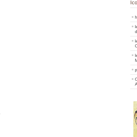
Ic
h
l
d
l
l
p
C
a