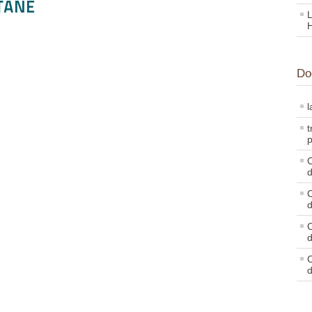
TANE
L
Do
l
t
p
C
d
C
d
C
d
C
d