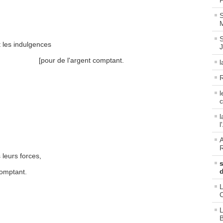
P
S
M
S
t les indulgences
[pour de l'argent comptant.
l
R
l
c
l
l
A
R
 leurs forces,
comptant.
L
C
L