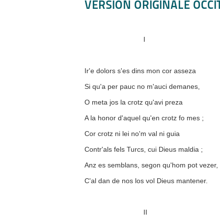
VERSION ORIGINALE OCCI
I
Ir'e dolors s'es dins mon cor asseza
Si qu'a per pauc no m'auci demanes,
O meta jos la crotz qu'avi preza
A la honor d'aquel qu'en crotz fo mes ;
Cor crotz ni lei no'm val ni guia
Contr'als fels Turcs, cui Dieus maldia ;
Anz es semblans, segon qu'hom pot vezer,
C'al dan de nos los vol Dieus mantener.
II