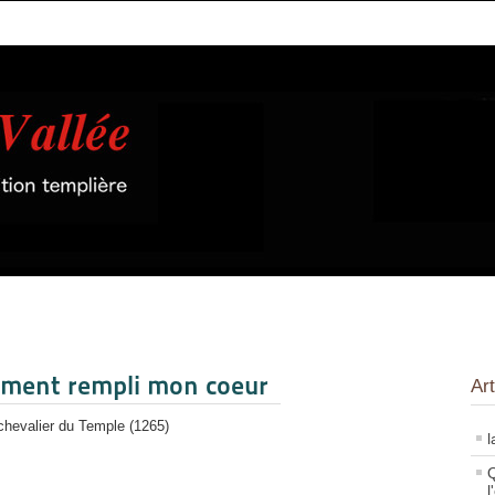
lement rempli mon coeur
Art
chevalier du Temple (1265)
l
Q
l