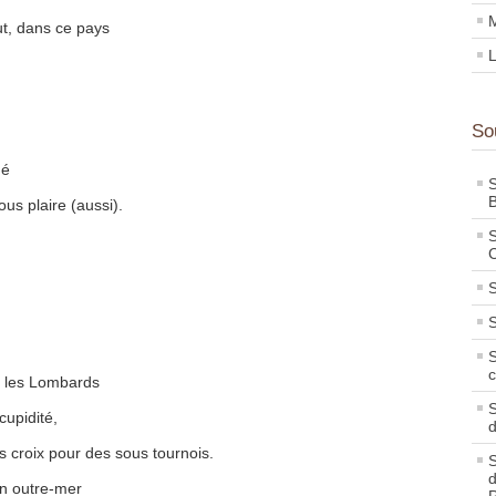
M
eut, dans ce pays
L
So
gé
S
B
ous plaire (aussi).
S
C
S
S
S
c
re les Lombards
S
cupidité,
s croix pour des sous tournois.
S
d
on outre-mer