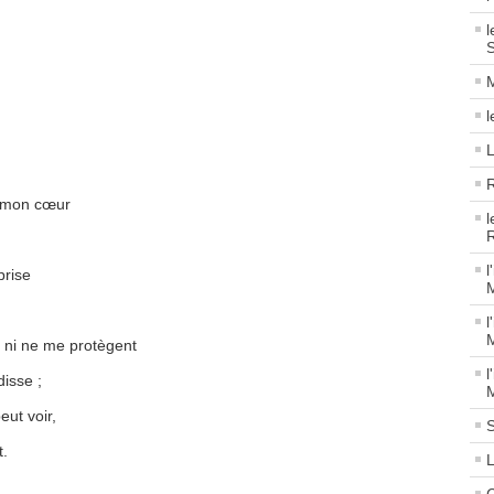
l
S
M
L
R
i mon cœur
l
R
l
prise
M
l
M
s ni ne me protègent
l
isse ;
M
eut voir,
S
t.
L