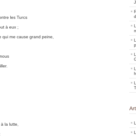
R
d
contre les Turcs
L
ut à eux ;
m
 ce qui me cause grand peine,
L
p
L
 nous
G
ller.
L
h
L
T
Ar
L
 la lutte,
L
t