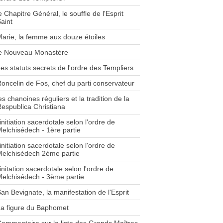
e Chapitre Général, le souffle de l'Esprit
aint
arie, la femme aux douze étoiles
le Nouveau Monastère
es statuts secrets de l'ordre des Templiers
oncelin de Fos, chef du parti conservateur
es chanoines réguliers et la tradition de la
espublica Christiana
'initiation sacerdotale selon l'ordre de
elchisédech - 1ère partie
'initiation sacerdotale selon l'ordre de
elchisédech 2ème partie
'initation sacerdotale selon l'ordre de
elchisédech - 3ème partie
an Bevignate, la manifestation de l'Esprit
a figure du Baphomet