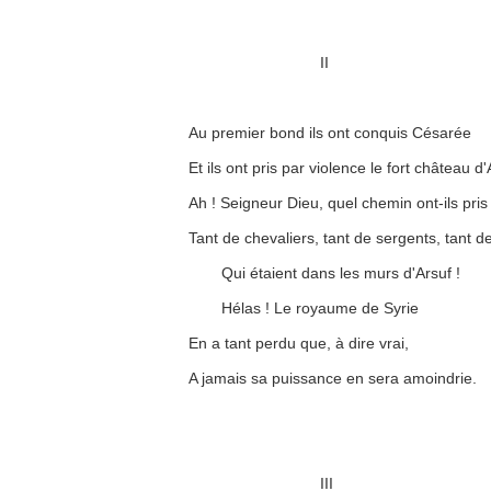
II
Au premier bond ils ont conquis Césarée
Et ils ont pris par violence le fort château d'
Ah ! Seigneur Dieu, quel chemin ont-ils pris
Tant de chevaliers, tant de sergents, tant d
Qui étaient dans les murs d'Arsuf !
Hélas ! Le royaume de Syrie
En a tant perdu que, à dire vrai,
A jamais sa puissance en sera amoindrie.
III