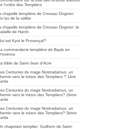
ommentaire sur la liste des Grands Maîtres
e l'ordre des Templiers
a chapelle templière de Cressac-Dognon:
es lys de la vallée
a chapelle templière de Cressac-Dognon: la
ataille de Harim
ui est Kyot le Provençal?
a commanderie templière de Bayle en
Provence
a bible de Saint-Jean d'Acre
Les Centuries du mage Nostradamus, un
hemin vers le trésor des Templiers ? 1ère
artie
Les Centuries du mage Nostradamus, un
hemin vers le trésor des Templiers? 2ème
artie
Les Centuries du mage Nostradamus, un
hemin vers le trésor des Templiers? 3ème
artie
n chapelain templier: Guilhem de Saint-