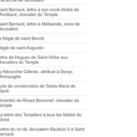
atrarche de Jérusalem
aint Bernard, lettre à son oncle André de
ontbard, chevalier du Temple
aint Bernard, lettre à Mélisende, reine de
Jérusalem
a Règle de saint Benoît
ègle de saint Augustin
ettre de Hugues de Saint-Victor aux
hevaliers du Temple
a Hiérarchie Céleste, attribué à Denys
'Aréopagite
cte de consécration de Santa Maria de
ipoll
irventès de Ricaut Bonomel, chevalier du
Temple
a lettre des Templiers à tous les fidèles du
hrist
ettre du roi de Jérusalem Baudoin II à Saint
Bernard