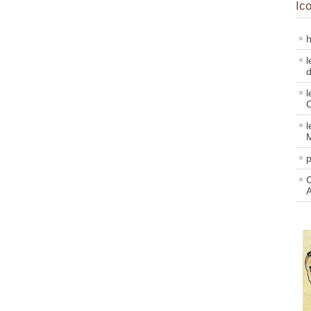
Ic
h
l
d
l
l
p
C