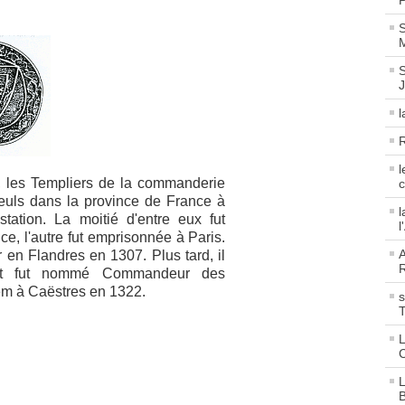
P
S
M
S
l
R
l
, les Templiers de la commanderie
c
seuls dans la province de France à
l
tation. La moitié d'entre eux fut
l
e, l'autre fut emprisonnée à Paris.
A
r en Flandres en 1307. Plus tard, il
R
rs et fut nommé Commandeur des
em à Caëstres en 1322.
s
L
C
L