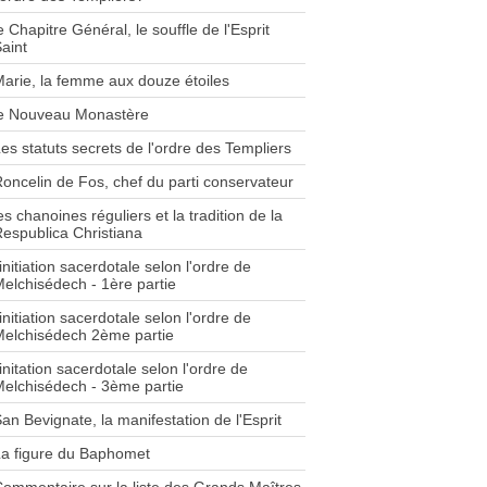
e Chapitre Général, le souffle de l'Esprit
aint
arie, la femme aux douze étoiles
le Nouveau Monastère
es statuts secrets de l'ordre des Templiers
oncelin de Fos, chef du parti conservateur
es chanoines réguliers et la tradition de la
espublica Christiana
'initiation sacerdotale selon l'ordre de
elchisédech - 1ère partie
'initiation sacerdotale selon l'ordre de
elchisédech 2ème partie
'initation sacerdotale selon l'ordre de
elchisédech - 3ème partie
an Bevignate, la manifestation de l'Esprit
a figure du Baphomet