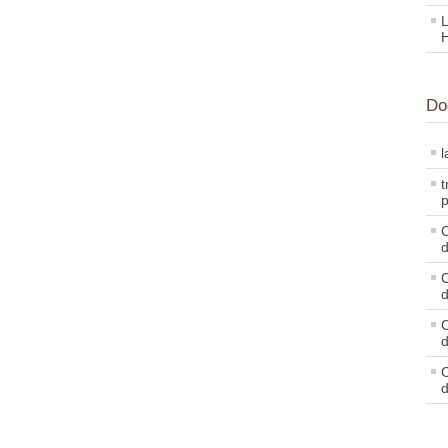
L
Do
l
t
p
C
d
C
d
C
d
C
d