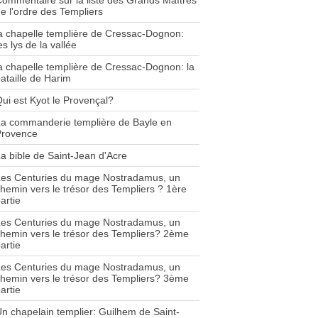
ommentaire sur la liste des Grands Maîtres
e l'ordre des Templiers
a chapelle templière de Cressac-Dognon:
es lys de la vallée
a chapelle templière de Cressac-Dognon: la
ataille de Harim
ui est Kyot le Provençal?
a commanderie templière de Bayle en
Provence
a bible de Saint-Jean d'Acre
Les Centuries du mage Nostradamus, un
hemin vers le trésor des Templiers ? 1ère
artie
Les Centuries du mage Nostradamus, un
hemin vers le trésor des Templiers? 2ème
artie
Les Centuries du mage Nostradamus, un
hemin vers le trésor des Templiers? 3ème
artie
n chapelain templier: Guilhem de Saint-