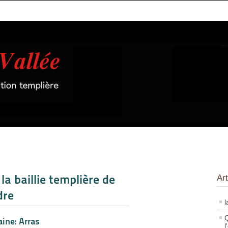
la baillie templière de
Art
dre
l
Q
ine: Arras
l