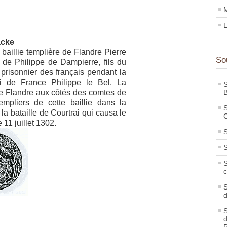
M
L
acke
baillie templière de Flandre Pierre
So
 de Philippe de Dampierre, fils du
prisonnier des français pendant la
oi de France Philippe le Bel. La
S
de Flandre aux côtés des comtes de
B
empliers de cette baillie dans la
S
la bataille de Courtrai qui causa le
C
 11 juillet 1302.
S
S
S
c
S
S
d