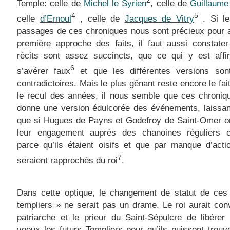
2
Temple: celle de
Michel le Syrien
, celle de
Guillaume
4
5
celle
d’Ernoul
, celle de
Jacques de Vitry
. Si le
passages de ces chroniques nous sont précieux pour 
première approche des faits, il faut aussi constate
récits sont assez succincts, que ce qui y est affi
6
s’avérer faux
et que les différentes versions sont
contradictoires. Mais le plus gênant reste encore le fai
le recul des années, il nous semble que ces chroniq
donne une version édulcorée des événements, laissan
que si Hugues de Payns et Godefroy de Saint-Omer o
leur engagement auprès des chanoines réguliers c
parce qu’ils étaient oisifs et que par manque d’acti
7
seraient rapprochés du roi
.
Dans cette optique, le changement de statut de ces 
templiers » ne serait pas un drame. Le roi aurait con
patriarche et le prieur du Saint-Sépulcre de libérer
voeux les futurs Templiers pour qu’ils puissent trouv