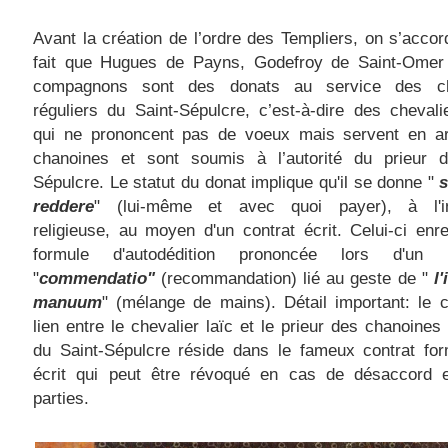
Avant la création de l’ordre des Templiers, on s’accor
fait que Hugues de Payns, Godefroy de Saint-Omer 
compagnons sont des donats au service des ch
réguliers du Saint-Sépulcre, c’est-à-dire des chevali
qui ne prononcent pas de voeux mais servent en a
chanoines et sont soumis à l’autorité du prieur d
Sépulcre. Le statut du donat implique qu'il se donne "
s
reddere
" (lui-même et avec quoi payer), à l'ins
religieuse, au moyen d'un contrat écrit. Celui-ci enre
formule d'autodédition prononcée lors d'un 
"
commendatio"
(recommandation) lié au geste de "
l
manuum
" (mélange de mains). Détail important: le 
lien entre le chevalier laïc et le prieur des chanoines 
du Saint-Sépulcre réside dans le fameux contrat for
écrit qui peut être révoqué en cas de désaccord e
parties.