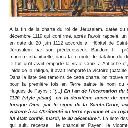
À la fin de la charte du roi de Jérusalem, datée du
décembre 1119 qui confirme, après l'avoir rappelé, un 
en date du 20 juin 1112 accordé à l'Hôpital de Sain
Jérusalem par son prédécesseur, Baudoin II pr
manière inhabituelle, dans la formule de datation du 
le fait qu'il avait emporté la Vraie Croix à Antioche et
l'aide de la relique, il avait remporté la victoire (bataill
Dans la liste des témoins de cette charte, on trouve 
pour la première fois en Terre sainte le nom du c
Hugues de Payns : "
(...)
En l'an de l'incarnation du 
1120
(style pisan)
, en la deuxième année de mo
lorsque Dieu, par le signe de la Sainte-Croix, ac
victoire à sa Chrétienté en terre syrienne et au ro
lui était confié, mardi, le 30 décembre.
". La liste de
qui suit, recense : le chancelier Payen, le vicomt