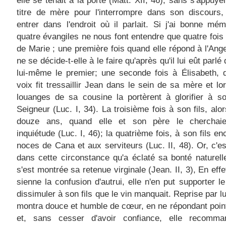
elle se tenait à la porte (Matt. XII, 46), sans s'appuye
titre de mère pour l'interrompre dans son discours,
entrer dans l'endroit où il parlait. Si j'ai bonne mém
quatre évangiles ne nous font entendre que quatre fois 
de Marie ; une première fois quand elle répond à l'Ang
ne se décide-t-elle à le faire qu'après qu'il lui eût parlé
lui-même le premier; une seconde fois à Élisabeth, 
voix fit tressaillir Jean dans le sein de sa mère et lo
louanges de sa cousine la portèrent à glorifier à so
Seigneur (Luc. I, 34). La troisième fois à son fils, alo
douze ans, quand elle et son père le cherchai
inquiétude (Luc. I, 46); la quatrième fois, à son fils en
noces de Cana et aux serviteurs (Luc. II, 48). Or, c'es
dans cette circonstance qu'a éclaté sa bonté naturell
s'est montrée sa retenue virginale (Jean. II, 3), En effe
sienne la confusion d'autrui, elle n'en put supporter le
d
issimuler à son fils que le vin manquait. Reprise par lu
montra douce et humble de cœur, en ne répondant poin
et, sans cesser d'avoir confiance, elle recomm