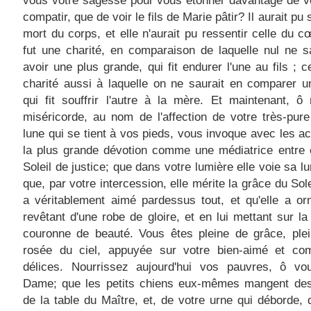
vous votre sagesse pour vous étonner davantage de v
compatir, que de voir le fils de Marie pâtir? Il aurait pu s
mort du corps, et elle n'aurait pu ressentir celle du 
fut une charité, en comparaison de laquelle nul ne s
avoir une plus grande, qui fit endurer l'une au fils ; c
charité aussi à laquelle on ne saurait en comparer u
qui fit souffrir l'autre à la mère. Et maintenant, 
miséricorde, au nom de l'affection de votre très-pur
lune qui se tient à vos pieds, vous invoque avec les a
la plus grande dévotion comme une médiatrice entre e
Soleil de justice; que dans votre lumière elle voie sa lu
que, par votre intercession, elle mérite la grâce du Sole
a véritablement aimé pardessus tout, et qu'elle a or
revêtant d'une robe de gloire, et en lui mettant sur la
couronne de beauté. Vous êtes pleine de grâce, plei
rosée du ciel, appuyée sur votre bien-aimé et co
délices. Nourrissez aujourd'hui vos pauvres, ô vo
Dame; que les petits chiens eux-mêmes mangent des
de la table du Maître, et, de votre urne qui déborde,