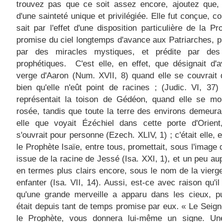
trouvez pas que ce soit assez encore, ajoutez que,
d'une sainteté unique et privilégiée. Elle fut conçue, 
sait par l'effet d'une disposition particulière de la Pr
promise du ciel longtemps d'avance aux Patriarches, p
par des miracles mystiques, et prédite par des
prophétiques. C'est elle, en effet, que désignait d'
verge d'Aaron (Num. XVII, 8) quand elle se couvrait 
bien qu'elle n'eût point de racines ; (Judic. VI, 37)
représentait la toison de Gédéon, quand elle se mou
rosée, tandis que toute la terre des environs demeura
elle que voyait Ézéchiel dans cette porte d'Orient
s'ouvrait pour personne (Ezech. XLIV, 1) ; c'était elle, 
le Prophète Isaïe, entre tous, promettait, sous l'image d
issue de la racine de Jessé (Isa. XXI, 1), et un peu au
en termes plus clairs encore, sous le nom de la vierge
enfanter (Isa. VII, 14). Aussi, est-ce avec raison qu'il 
qu'une grande merveille a apparu dans les cieux, pu
était depuis tant de temps promise par eux. « Le Seigne
le Prophète, vous donnera lui-même un signe. Un