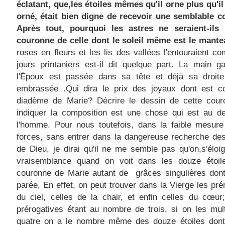
éclatant, que,les étoiles mêmes qu'il orne plus qu'il
orné, était bien digne de recevoir une semblable c
Après tout, pourquoi les astres ne seraient-ils 
couronne de celle dont le soleil même est le mant
roses en fleurs et les lis des vallées l'entouraient 
jours printaniers est-il dit quelque part. La main 
l'Époux est passée dans sa tête et déjà sa droite 
embrassée .Qui dira le prix des joyaux dont est co
diadème de Marie? Décrire le dessin de cette cour
indiquer la composition est une chose qui est au d
l'homme. Pour nous toutefois, dans la faible mesur
forces, sans entrer dans la dangereuse recherche de
de Dieu, je dirai qu'il ne me semble pas qu'on,s'éloi
vraisemblance quand on voit dans les douze étoil
couronne de Marie autant de grâces singulières dont
parée, En effet, on peut trouver dans la Vierge les pré
du ciel, celles de la chair, et enfin celles du cœur
prérogatives étant au nombre de trois, si on les mult
quatre on a le nombre même des douze étoiles dont b