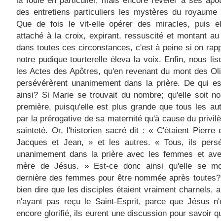
la foule en particulier, mais encore révéler à ses apôt
des entretiens particuliers les mystères du royaume
Que de fois le vit-elle opérer des miracles, puis el
attaché à la croix, expirant, ressuscité et montant au 
dans toutes ces circonstances, c'est à peine si on rap
notre pudique tourterelle éleva la voix. Enfin, nous li
les Actes des Apôtres, qu'en revenant du mont des Oliv
persévérèrent unanimement dans la prière. De qui est
ainsi? Si Marie se trouvait du nombre; qu'elle soit n
première, puisqu'elle est plus grande que tous les aut
par la prérogative de sa maternité qu'à cause du privil
sainteté. Or, l'historien sacré dit : « C'étaient Pierre 
Jacques et Jean, » et les autres. « Tous, ils persé
unanimement dans la prière avec les femmes et ave
mère de Jésus. » Est-ce donc ainsi qu'elle se mon
dernière des femmes pour être nommée après toutes?
bien dire que les disciples étaient vraiment charnels, a
n'ayant pas reçu le Saint-Esprit, parce que Jésus n'
encore glorifié, ils eurent une discussion pour savoir qu