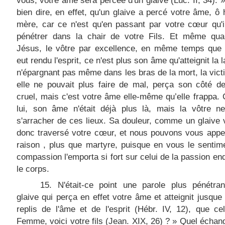
vous, votre âme sera percée d'un glaive (Luc. II, 34). 
bien dire, en effet, qu'un glaive a percé votre âme, ô
mère, car ce n'est qu'en passant par votre cœur qu'i
pénétrer dans la chair de votre Fils. Et même qua
Jésus, le vôtre par excellence, en même temps que l
eut rendu l'esprit, ce n'est plus son âme qu'atteignit la 
n'épargnant pas même dans les bras de la mort, la vict
elle ne pouvait plus faire de mal, perça son côté d
cruel, mais c'est votre âme elle-même qu’elle frappa. 
lui, son âme n'était déjà plus là, mais la vôtre ne
s'arracher de ces lieux. Sa douleur, comme un glaive v
donc traversé votre cœur, et nous pouvons vous appe
raison , plus que martyre, puisque en vous le sentim
compassion l'emporta si fort sur celui de la passion en
le corps.
15. N'était-ce point une parole plus pénétran
glaive qui perça en effet votre âme et atteignit jusque
replis de l'âme et de l'esprit (Hébr. IV, 12), que cel
Femme, voici votre fils (Jean. XIX, 26) ? » Quel échan