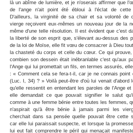
là un abîme de lumière, et je n'oserais affirmer que l
de l'ange n'ait point été ébloui à l'éclat de cette
D'ailleurs, la virginité de sa chair e
t sa volonté de 
vierge reçoivent eux-mêmes un nouveau jour de la n
même d'une telle résolution. Il est évident que c'est d
la liberté de son esprit que, s'élevant au-dessus des 
de la loi de Moïse,
elle fit vœu de consacrer à Dieu tout
la chasteté du corps et celle du cœur. Ce qui prouve, 
combien son dessein était inébranlable c'est qu'aux p
l'Ange qui lui promettait un fils, en termes assurés, ell
: « Comment cela se fera-t-il, car je ne connais poin
(Luc. I, 34) ? » Voilà peut-être d'où lui venait d'abord 
qu'elle ressentit en entendant les paroles de l'Ange et
elle demandait ce que pouvait signifier le salut qu'il
comme à une femme bénie entre toutes les femmes, qu
n'aspirait qu'à être bénie à jamais parmi les vierg
cherchait dans sa pensée quelle pouvait être cette s
car elle lui paraissait suspecte, et lorsque la promesse 
lui eut fait comprendre le péril qui menaçait manifes