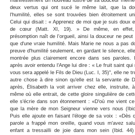
manifestement un nouveau lustre de sa douceur même;
deux vertus qui ont sucé le même lait, que la do
l'humilité, elles se sont trouvées bien étroitement u
Celui qui disait : « Apprenez de moi que je suis doux 
de cœur (Matt. XI, 19). » De même, en effet,
présomption naît de l’orgueil, ainsi la douceur ne peut
que d'une vraie humilité. Mais Marie ne nous a pas 
preuve d'humilité seulement, en gardant le silence, elle
montrée plus clairement encore dans ses paroles. E
après avoir entendu l'Ange lui dire : « Le fruit saint qui
vous sera appelé le Fils de Dieu (Luc. I, 35)", elle ne t
autre chose à dire sinon qu'elle est la servante de 
après, Élisabeth la voit arriver chez elle, instruite, à 
même où elle entrait, de cette gloire singulière de cett
elle s'écrie dans son étonnement : «D'où me vient c
que la mère de mon Seigneur vienne vers nous (Ibid
Puis elle ajoute en faisant l'éloge de sa voix : «Dès 
parole a frappé mon oreille, quand vous m'avez sal
enfant a tressailli de joie dans mon sein (Ibid. 44