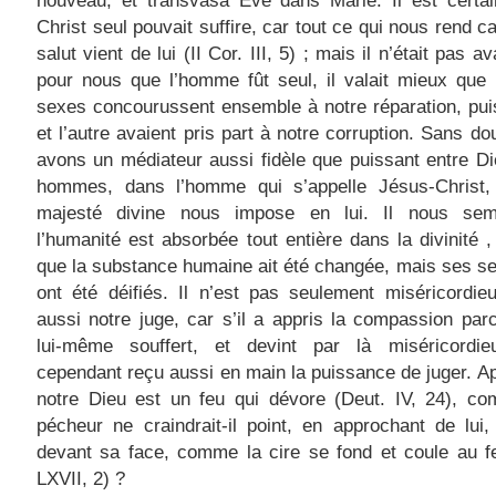
nouveau, et transvasa Ève dans Marie. Il est certai
Christ seul pouvait suffire, car tout ce qui nous rend c
salut vient de lui (II Cor. III, 5) ; mais il n’était pas 
pour nous que l’homme fût seul, il valait mieux que
sexes concourussent ensemble à notre réparation, pui
et l’autre avaient pris part à notre corruption. Sans do
avons un médiateur aussi fidèle que puissant entre Di
hommes, dans l’homme qui s’appelle Jésus-Christ,
majesté divine nous impose en lui. Il nous se
l’humanité est absorbée tout entière dans la divinité 
que la substance humaine ait été changée, mais ses s
ont été déifiés. Il n’est pas seulement miséricordieu
aussi notre juge, car s’il a appris la compassion parc
lui-même souffert, et devint par là miséricordie
cependant reçu aussi en main la puissance de juger. Ap
notre Dieu est un feu qui dévore (Deut. IV, 24), co
pécheur ne craindrait-il point, en approchant de lui,
devant sa face, comme la cire se fond et coule au f
LXVII, 2) ?