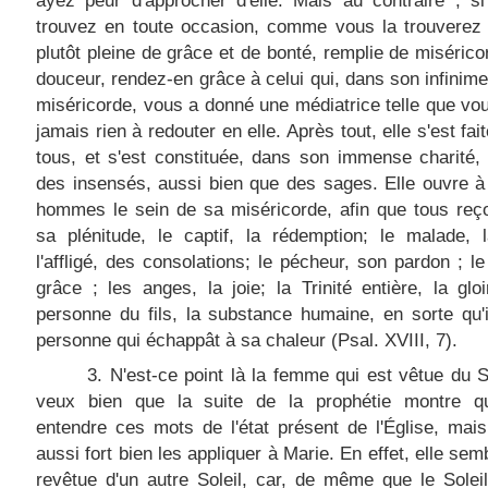
ayez peur d'approcher d'elle. Mais au contraire , s
trouvez en toute occasion, comme vous la trouverez 
plutôt pleine de grâce et de bonté, remplie de misérico
douceur, rendez-en grâce à celui qui, dans son infinim
miséricorde, vous a donné une médiatrice telle que vo
jamais rien à redouter en elle. Après tout, elle s'est fai
tous, et s'est constituée, dans son immense charité, 
des insensés, aussi bien que des sages. Elle ouvre à
hommes le sein de sa miséricorde, afin que tous reç
sa plénitude, le captif, la rédemption; le malade, 
l'affligé, des consolations; le pécheur, son pardon ; le 
grâce ; les anges, la joie; la Trinité entière, la gloi
personne du fils, la substance humaine, en sorte qu'i
personne qui échappât à sa chaleur (Psal. XVIII, 7).
3. N'est-ce point là la femme qui est vêtue du S
veux bien que la suite de la prophétie montre qu
entendre ces mots de l'état présent de l'Église, mai
aussi fort bien les appliquer à Marie. En effet, elle sem
revêtue d'un autre Soleil, car, de même que le Solei