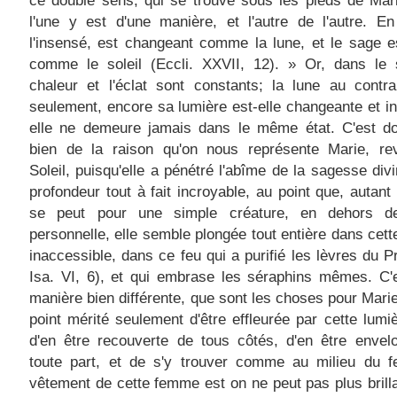
ce double sens, qui se trouve sous les pieds de Mar
l'une y est d'une manière, et l'autre de l'autre. En
l'insensé, est changeant comme la lune, et le sage e
comme le soleil (Eccli. XXVII, 12). » Or, dans le s
chaleur et l'éclat sont constants; la lune au contrai
seulement, encore sa lumière est-elle changeante et in
elle ne demeure jamais dans le même état. C'est d
bien de la raison qu'on nous représente Marie, re
Soleil, puisqu'elle a pénétré l'abîme de la sagesse div
profondeur tout à fait incroyable, au point que, autant
se peut pour une simple créature, en dehors de
personnelle, elle semble plongée tout entière dans cett
inaccessible, dans ce feu qui a purifié les lèvres du P
Isa. VI, 6), et qui embrase les séraphins mêmes. C'
manière bien différente, que sont les choses pour Marie;
point mérité seulement d'être effleurée par cette lumi
d'en être recouverte de tous côtés, d'en être envel
toute part, et de s'y trouver comme au milieu du fe
vêtement de cette femme est on ne peut pas plus brillan