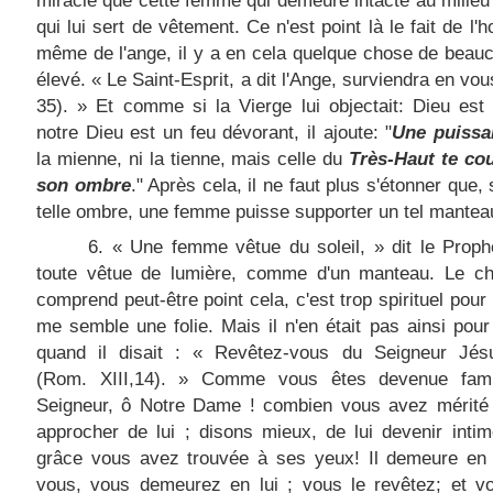
miracle que cette femme qui demeure intacte au milieu 
qui lui sert de vêtement. Ce n'est point là le fait de l'
même de l'ange, il y a en cela quelque chose de beau
élevé. « Le Saint-Esprit, a dit l'Ange, surviendra en vou
35)
. » Et comme si la Vierge lui objectait: Dieu est 
notre Dieu est un feu dévorant, il ajoute: "
Une puissa
la mienne, ni la tienne, mais celle du
Très-Haut te cou
son ombre
." Après cela, il ne faut plus s'étonner que, 
telle ombre, une femme puisse supporter un tel mantea
6. « Une femme vêtue du soleil, » dit le Proph
toute vêtue de lumière, comme d'un manteau. Le ch
comprend peut-être point cela, c'est trop spirituel pour 
me semble une folie. Mais il n'en était pas ainsi pour 
quand il disait : « Revêtez-vous du Seigneur Jésu
(Rom. XIII,14). » Comme vous êtes devenue fami
Seigneur, ô Notre Dame ! combien vous avez mérité
approcher de lui ; disons mieux, de lui devenir intim
grâce vous avez trouvée à ses yeux! Il demeure en 
vous, vous demeurez en lui ; vous le revêtez; et v