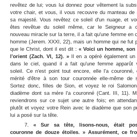
revêtez de lui; vous lui donnez pour vêtement la sub
votre chair, et vous, il vous recouvre du manteau de 
sa majesté. Vous revêtez ce soleil d'un nuage, et v
êtes revêtue du soleil même, car le Seigneur a 
nouveau miracle sur la terre, il a fait qu'une femme en c
homme (Jerem. XXXI, 22), mais un homme qui ne fut p
que le Christ, dont il est dit :
« Voici un homme, son
l'orient (Zach. VI, 12). »
Il en a opéré également un
dans le ciel, quand il a fait qu'une femme apparût 
soleil. Ce n'est point tout encore, elle l'a couronné, 
mérité d'être à son tour couronnée elle-même de 
Sortez donc, filles de Sion, et voyez le roi Salomo
diadème dont sa mère l'a couronné (Cant. III, 11). 
reviendrons sur ce sujet une autre fois; en attendan
plutôt et voyez votre Rein avec le diadème que son pr
lui a posé sur la tête.
7.
« Sur sa tête, lisons-nous, était po
couronne de douze étoiles. » Assurément, ce fro