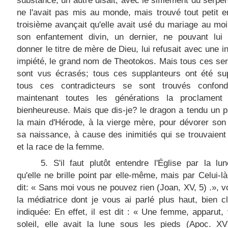
substance; un autre disait, avec le sifflement du serpent
ne l'avait pas mis au monde, mais trouvé tout petit e
troisième avançait qu'elle avait usé du mariage au mo
son enfantement divin, un dernier, ne pouvant lui 
donner le titre de mère de Dieu, lui refusait avec une i
impiété, le grand nom de Theotokos. Mais tous ces se
sont vus écrasés; tous ces supplanteurs ont été sup
tous ces contradicteurs se sont trouvés confon
maintenant toutes les générations la proclament 
bienheureuse. Mais que dis-je? le dragon a tendu un p
la main d'Hérode, à la vierge mère, pour dévorer son
sa naissance, à cause des inimitiés qui se trouvaient 
et la race de la femme.
5. S'il faut plutôt entendre l'Église par la lu
qu'elle ne brille point par elle-même, mais par Celui-là
dit: « Sans moi vous ne pouvez rien (Joan, XV, 5) .», 
la médiatrice dont je vous ai parlé plus haut, bien c
indiquée: En effet, il est dit : « Une femme, apparut,
soleil, elle avait la lune sous les pieds (Apoc. XV