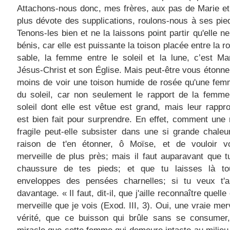
Attachons-nous donc, mes frères, aux pas de Marie et
plus dévote des supplications, roulons-nous à ses pie
Tenons-les bien et ne la laissons point partir qu'elle ne
bénis, car elle est puissante la toison placée entre la r
sable, la femme entre le soleil et la lune, c’est Ma
Jésus-Christ et son Église. Mais peut-être vous étonn
moins de voir une toison humide de rosée qu'une fem
du soleil, car non seulement le rapport de la femme
soleil dont elle est vêtue est grand, mais leur rapp
est bien fait pour surprendre. En effet, comment une 
fragile peut-elle subsister dans une si grande chale
raison de t'en étonner, ô Moïse, et de vouloir vo
merveille de plus près; mais il faut auparavant que t
chaussure de tes pieds; et que tu laisses là to
enveloppes des pensées charnelles; si tu veux t'a
davantage. « Il faut, dit-il, que j'aille reconnaître quelle
merveille que je vois (Exod. III, 3). Oui, une vraie merv
vérité, que ce buisson qui brûle sans se consumer,