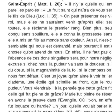
Saint-Esprit ( Matt. I, 20);
» Il n'y a qu'elle qui en
pareilles paroles : « Le fruit saint qui naîtra de vous s
le fils de Dieu (Luc. I, 35). » On peut présenter des v
roi, mais elles ne sauraient venir qu'après elle; se
toutes, elle réclame le premier rang. Bien plus, seu
conçu sans souillure, elle a connu la grossesse sans
elle a mis un fils au monde sans douleur. Aussi, n'est-c
semblable qui nous est demandé, mais pourtant il est 
choses qu'on attend de nous. En effet, il ne faut pas c
l'absence de ces dons singuliers sera pour notre négli
excuse si chez nous la pudeur va sans la douceur, si l
du cœur, si la magnanimité de la foi, si la compassion
nous font défaut. C'est un joyau qu'on aime à voir brille
diadème, une étoile qui scintille au front, que le ro
pudeur. Vous viendrait-il à la pensée que cette grâce fit
celle qui fut pleine de grâce? Marie fut pleine de rése
en avons la preuve dans l'Évangile. Où lit-on, en effet
fut loquace ou hardie? Un jour, qu'elle voulait parler à 