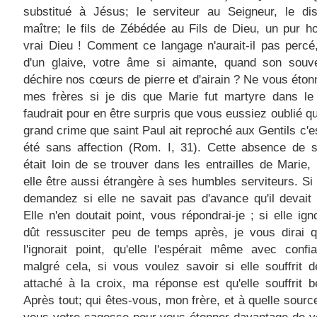
substitué à Jésus; le serviteur au Seigneur, le dis
maître; le fils de Zébédée au Fils de Dieu, un pur 
vrai Dieu ! Comment ce langage n'aurait-il pas perc
d'un glaive, votre âme si aimante, quand son souve
déchire nos cœurs de pierre et d'airain ? Ne vous éton
mes frères si je dis que Marie fut martyre dans le 
faudrait pour en être surpris que vous eussiez oublié qu
grand crime que saint Paul ait reproché aux Gentils c'es
été sans affection (Rom. I, 31). Cette absence de s
était loin de se trouver dans les entrailles de Marie, 
elle être aussi étrangère à ses humbles serviteurs. S
demandez si elle ne savait pas d'avance qu'il devait
Elle n'en doutait point, vous répondrai-je ; si elle igno
dût ressusciter peu de temps après, je vous dirai q
l'ignorait point, qu'elle l'espérait même avec confi
malgré cela, si vous voulez savoir si elle souffrit d
attaché à la croix, ma réponse est qu'elle souffrit 
Après tout; qui êtes-vous, mon frère, et à quelle sourc