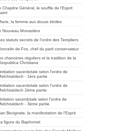
e Chapitre Général, le souffle de l'Esprit
aint
arie, la femme aux douze étoiles
le Nouveau Monastère
es statuts secrets de l'ordre des Templiers
oncelin de Fos, chef du parti conservateur
es chanoines réguliers et la tradition de la
espublica Christiana
'initiation sacerdotale selon l'ordre de
elchisédech - 1ère partie
'initiation sacerdotale selon l'ordre de
elchisédech 2ème partie
'initation sacerdotale selon l'ordre de
elchisédech - 3ème partie
an Bevignate, la manifestation de l'Esprit
a figure du Baphomet