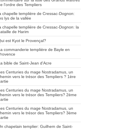
ommentaire sur la liste des Grands Maîtres
e l'ordre des Templiers
a chapelle templière de Cressac-Dognon:
es lys de la vallée
a chapelle templière de Cressac-Dognon: la
ataille de Harim
ui est Kyot le Provençal?
a commanderie templière de Bayle en
Provence
a bible de Saint-Jean d'Acre
Les Centuries du mage Nostradamus, un
hemin vers le trésor des Templiers ? 1ère
artie
Les Centuries du mage Nostradamus, un
hemin vers le trésor des Templiers? 2ème
artie
Les Centuries du mage Nostradamus, un
hemin vers le trésor des Templiers? 3ème
artie
n chapelain templier: Guilhem de Saint-