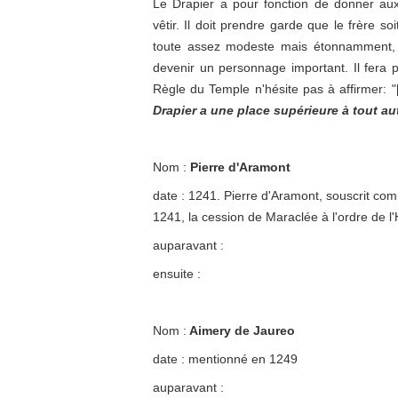
Le Drapier a pour fonction de donner aux
vêtir. Il doit prendre garde que le frère s
toute assez modeste mais étonnamment, a
devenir un personnage important. Il fera pa
Règle du Temple n'hésite pas à affirmer: "[.
Drapier a une place supérieure à tout aut
Nom :
Pierre d'Aramont
date : 1241. Pierre d'Aramont, souscrit co
1241, la cession de Maraclée à l'ordre de l'
auparavant :
ensuite :
Nom :
Aimery de Jaureo
date : mentionné en 1249
auparavant :