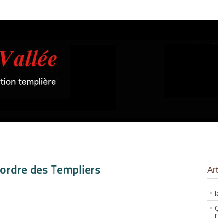
l'ordre des Templiers
Art
l
Q
l