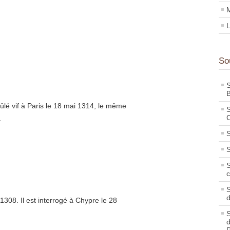
M
L
So
S
B
rûlé vif à Paris le 18 mai 1314, le même
S
C
.
S
S
S
c
S
 1308. Il est interrogé à Chypre le 28
S
d