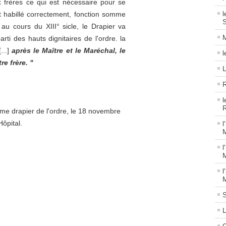
 frères ce qui est nécessaire pour se
l
oit habillé correctement, fonction somme
S
u cours du XIII° sicle, le Drapier va
M
rti des hauts dignitaires de l'ordre. la
..]
après le Maître et le Maréchal, le
re frère. "
L
R
l
R
mme drapier de l'ordre, le 18 novembre
Hôpital.
l
M
l
M
l
M
S
L