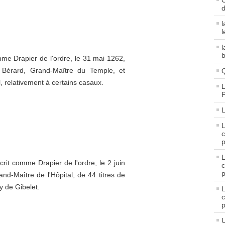
C
d
l
l
l
b
me Drapier de l'ordre, le 31 mai 1262,
Bérard, Grand-Maître du Temple, et
Q
, relativement à certains casaux.
L
L
c
p
rit comme Drapier de l'ordre, le 2 juin
c
p
d-Maître de l'Hôpital, de 44 titres de
y de Gibelet.
c
p
U