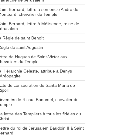
atrarche de Jérusalem
aint Bernard, lettre à son oncle André de
ontbard, chevalier du Temple
aint Bernard, lettre à Mélisende, reine de
Jérusalem
a Règle de saint Benoît
ègle de saint Augustin
ettre de Hugues de Saint-Victor aux
hevaliers du Temple
a Hiérarchie Céleste, attribué à Denys
'Aréopagite
cte de consécration de Santa Maria de
ipoll
irventès de Ricaut Bonomel, chevalier du
Temple
a lettre des Templiers à tous les fidèles du
hrist
ettre du roi de Jérusalem Baudoin II à Saint
Bernard