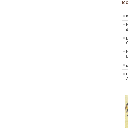
Ic
h
l
d
l
l
p
C