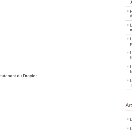
R
d
L
m
L
p
L
G
L
h
ieutenant du Drapier
L
T
Ar
L
L