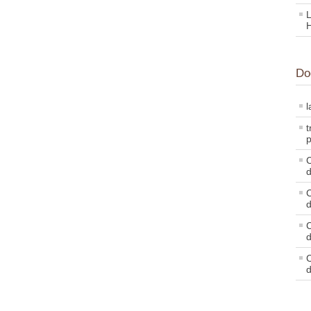
L
Do
l
t
p
C
d
C
d
C
d
C
d