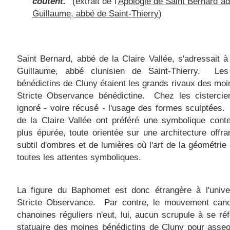
coûtent."
(extrait de l'
Apologie de Saint Bernard a
Guillaume, abbé de Saint-Thierry
)
Saint Bernard, abbé de la Claire Vallée, s'adressait 
Guillaume, abbé clunisien de Saint-Thierry. Le
bénédictins de Cluny étaient les grands rivaux des moi
Stricte Observance bénédictine. Chez les cistercie
ignoré - voire récusé - l'usage des formes sculptées.
de la Claire Vallée ont préféré une symbolique cont
plus épur
ée, toute
orientée sur une architecture offra
subtil d'ombres et de lumières où l'art de la géométrie 
toutes le
s attentes symboliques.
La figure du Baphomet est donc étrangère à l'unive
Stricte Observance. Par contre, le mouvement cano
chanoines réguliers n'eut, lui, aucun scrupule à se réf
statuaire des moines bénédictins de Cluny pour asseo